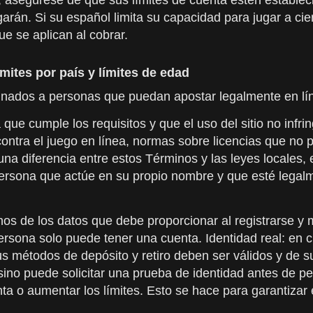
 asegúrese de que sus límites de cuenta estén estableci
arán. Si su español limita su capacidad para jugar a ci
ue se aplican al cobrar.
mites por país y límites de edad
tinados a personas que puedan apostar legalmente en lí
 que cumple los requisitos y que el uso del sitio no infri
ontra el juego en línea, normas sobre licencias que no p
na diferencia entre estos Términos y las leyes locales, 
ersona que actúe en su propio nombre y que esté legalme
os de los datos que debe proporcionar al registrarse y 
 persona solo puede tener una cuenta. Identidad real: en 
s métodos de depósito y retiro deben ser válidos y de 
o puede solicitar una prueba de identidad antes de permi
a o aumentar los límites. Esto se hace para garantizar 