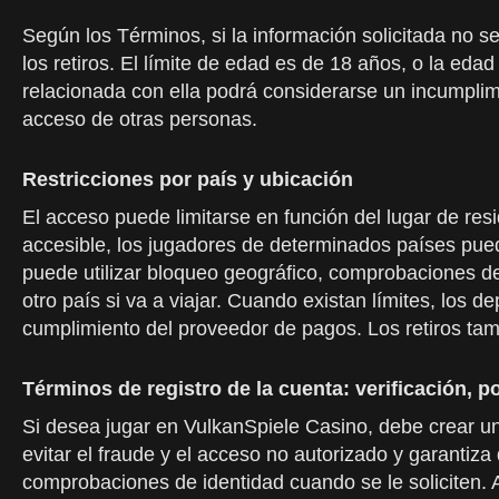
Según los Términos, si la información solicitada no s
los retiros. El límite de edad es de 18 años, o la eda
relacionada con ella podrá considerarse un incumplim
acceso de otras personas.
Restricciones por país y ubicación
El acceso puede limitarse en función del lugar de resi
accesible, los jugadores de determinados países puede
puede utilizar bloqueo geográfico, comprobaciones de
otro país si va a viajar. Cuando existan límites, lo
cumplimiento del proveedor de pagos. Los retiros tam
Términos de registro de la cuenta: verificación, p
Si desea jugar en VulkanSpiele Casino, debe crear un
evitar el fraude y el acceso no autorizado y garantiz
comprobaciones de identidad cuando se le soliciten. Al 