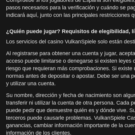
Compruebe si los jugadores de España son elegibles,
pasos necesarios para la verificación y cuándo se pag
indicará aquí, junto con las principales restricciones q
¿Quién puede jugar? Requisitos de elegibilidad, lí
Los servicios del casino VulkanSpiele solo están des
Al registrarse para obtener una cuenta y jugar, acepta
acceso puede limitarse o denegarse si existen leyes c
riesgo que requieran más comprobaciones. Si existe u
normas antes de depositar o apostar. Debe ser una p
y utilizar una cuenta.
Su nombre, dirección y fecha de nacimiento son algun
transferir ni utilizar la cuenta de otra persona. Cada
puede pedir que demuestre quién es y dónde vive. Su
terceros puede causarle problemas. VulkanSpiele Casin
ganancias, cambiar información importante de la cuent
información de los clientes.