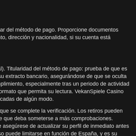
tular del método de pago. Proporcione documentos
to, dirección y nacionalidad, si su cuenta está
ial). Titularidad del método de pago: prueba de que es
 su extracto bancario, asegurándose de que se oculta
mplimiento, especialmente tras un periodo de actividad
formato que permita su lectura. VekanSpiele Casino
ficadas de algún modo.
ue se complete la verificación. Los retiros pueden
sible que deba someterse a más comprobaciones.
e asegúrese de actualizar su perfil de inmediato antes
eso puede limitarse en función de España, y es su