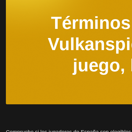
Términos 
Vulkanspie
juego,