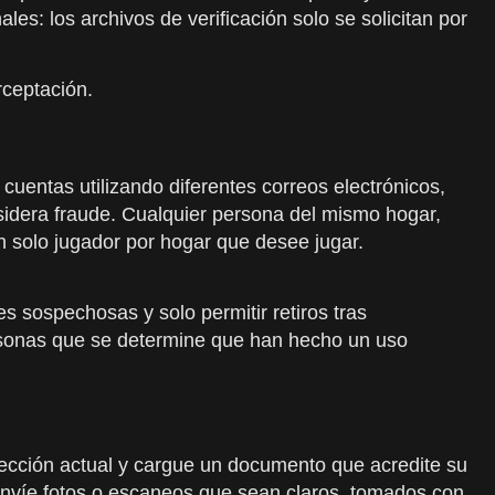
es: los archivos de verificación solo se solicitan por
rceptación.
uentas utilizando diferentes correos electrónicos,
idera fraude. Cualquier persona del mismo hogar,
 solo jugador por hogar que desee jugar.
s sospechosas y solo permitir retiros tras
rsonas que se determine que han hecho un uso
irección actual y cargue un documento que acredite su
 Envíe fotos o escaneos que sean claros, tomados con