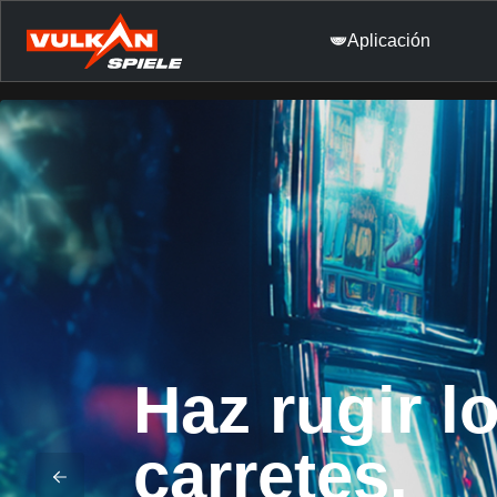
Aplicación
Haz rugir l
carretes.