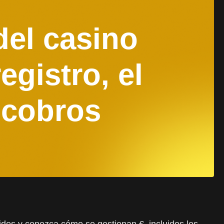
del casino
egistro, el
 cobros