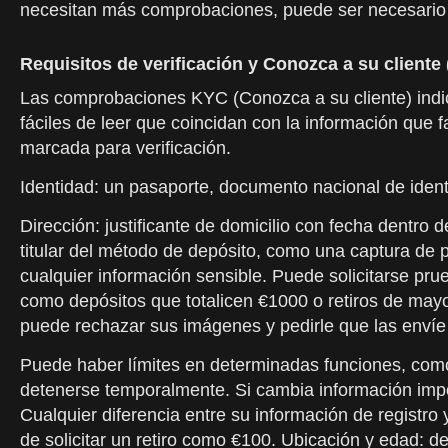
necesitan más comprobaciones, puede ser necesario 
Requisitos de verificación y Conozca a su cliente
Las comprobaciones KYC (Conozca a su cliente) indic
fáciles de leer que coincidan con la información que f
marcada para verificación.
Identidad: un pasaporte, documento nacional de ident
Dirección: justificante de domicilio con fecha dentro 
titular del método de depósito, como una captura de 
cualquier información sensible. Puede solicitarse pru
como depósitos que totalicen €1000 o retiros de may
puede rechazar sus imágenes y pedirle que las envíe
Puede haber límites en determinadas funciones, como 
detenerse temporalmente. Si cambia información impo
Cualquier diferencia entre su información de registro
de solicitar un retiro como €100. Ubicación y edad: d