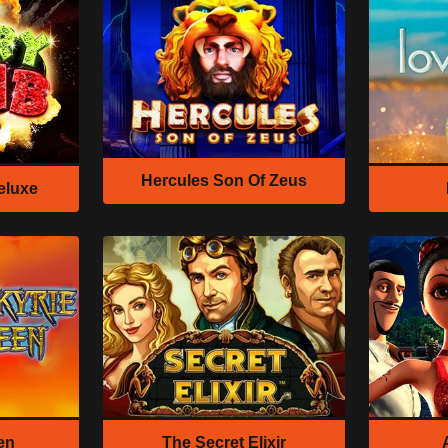
rónico y mensaje de texto
Hercules Son Of Zeus
eluxe
 30 días y acumulando 1 000 puntos
er giro es fácil en VulkanSpiele
en
The Secret Elixir