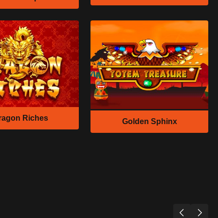
ragon Riches
Golden Sphinx