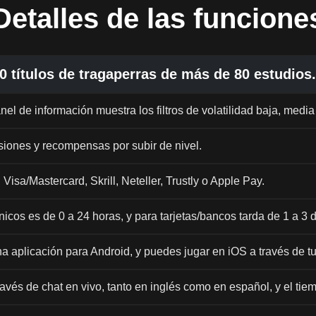
Detalles de las funcione
0 títulos de tragaperras de más de 80 estudios.
l de información muestra los filtros de volatilidad baja, media
siones y recompensas por subir de nivel.
sa/Mastercard, Skrill, Neteller, Trustly o Apple Pay.
cos es de 0 a 24 horas, y para tarjetas/bancos tarda de 1 a 3 d
 aplicación para Android, y puedes jugar en iOS a través de t
ravés de chat en vivo, tanto en inglés como en español, y el ti