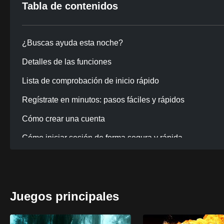
Tabla de contenidos
¿Buscas ayuda esta noche?
Detalles de las funciones
Lista de comprobación de inicio rápido
Regístrate en minutos: pasos fáciles y rápidos
Cómo crear una cuenta
Cómo iniciar sesión de forma segura y rápida
Cómo iniciar sesión
Selecciona un tipo de tragaperras que se adapte a tu vel
Juegos principales
Los giros gratis, el reembolso y los torneos son todos bo
¿Cómo funcionan nuestros bonos?