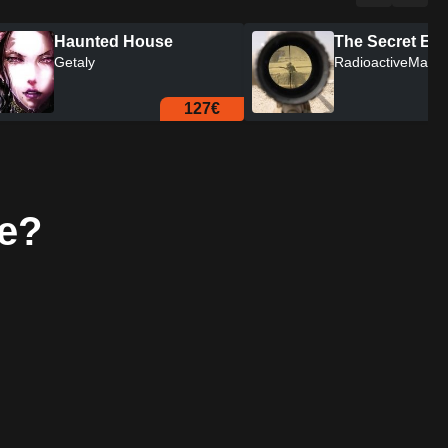
Cashville
Haunted
Hornet
Getaly
411€
e?