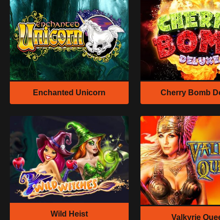
Obtén códigos promocionales y úsalos
Dónde obtener nuevos códigos de cupón por correo elect
Niveles de fidelidad
Hay misiones y torneos
Notificaciones en redes sociales y aplicaciones
Enchanted Unicorn
Cherry Bomb D
Normas que importan
Aplicación móvil para Android, iOS y más
Obtén beneficios VIP depositando 200 € en un plazo de
Un vistazo rápido a los niveles VIP
Seguridad
Establecer un límite de depósito mensual antes de tu prim
Cómo funcionan las herramientas útiles
Wild Heist
Valkyrie Que