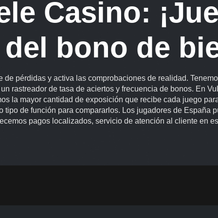
le Casino: ¡Ju
 del bono de bi
ite de pérdidas y activa las comprobaciones de realidad. Tenemos
 y un rastreador de tasa de aciertos y frecuencia de bonos. E
s la mayor cantidad de exposición que recibe cada juego para 
 o tipo de función para compararlos. Los jugadores de España p
ecemos pagos localizados, servicio de atención al cliente en es